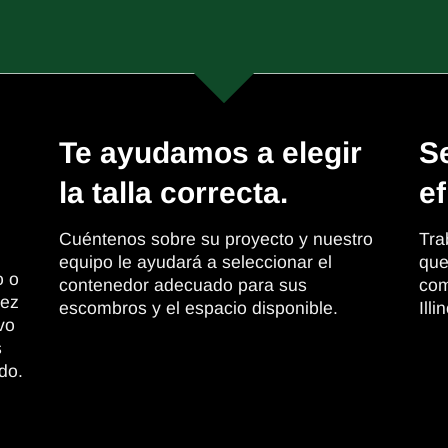
Te ayudamos a elegir
Se
la talla correcta.
ef
Cuéntenos sobre su proyecto y nuestro
Tra
equipo le ayudará a seleccionar el
que
o o
contenedor adecuado para sus
com
vez
escombros y el espacio disponible.
Illi
vo
s
do.