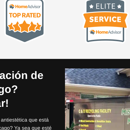
nación de
ago?
r!
antiestética que está
cago? Ya sea que esté