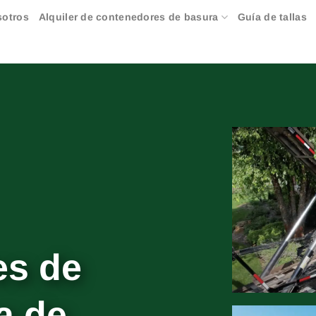
sotros
Alquiler de contenedores de basura
Guía de tallas
es de
a de