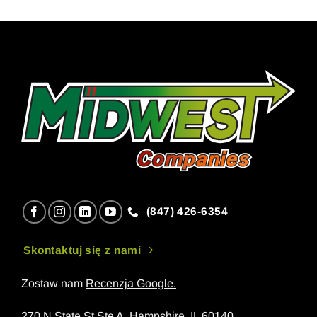
(847) 426-6354
Skontaktuj się z nami
Zostaw nam
Recenzja Google
.
270 N State St Ste A, Hampshire, IL 60140