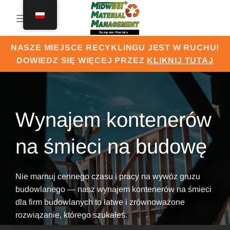
Przejdź
do
treści
NASZE MIEJSCE RECYKLINGU JEST W RUCHU!
DOWIEDZ SIĘ WIĘCEJ PRZEZ
KLIKNIJ TUTAJ
Wynajem kontenerów
na śmieci na budowę
Nie marnuj cennego czasu i pracy na wywóz gruzu
budowlanego — nasz wynajem kontenerów na śmieci
dla firm budowlanych to łatwe i zrównoważone
rozwiązanie, którego szukałeś.