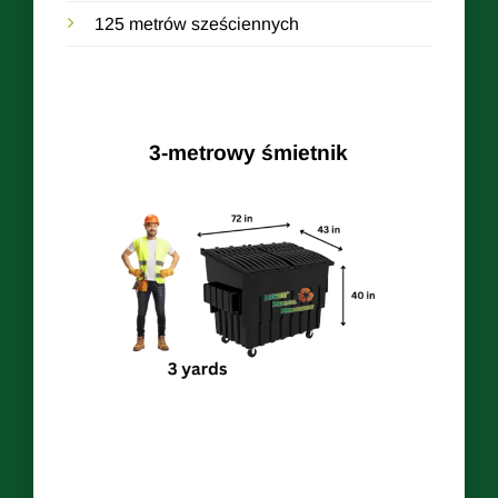
125 metrów sześciennych
3-metrowy śmietnik
dów
1