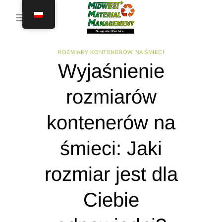
Przejdź
do
treści
ROZMIARY KONTENERÓW NA ŚMIECI
Wyjaśnienie
rozmiarów
kontenerów na
śmieci: Jaki
rozmiar jest dla
Ciebie